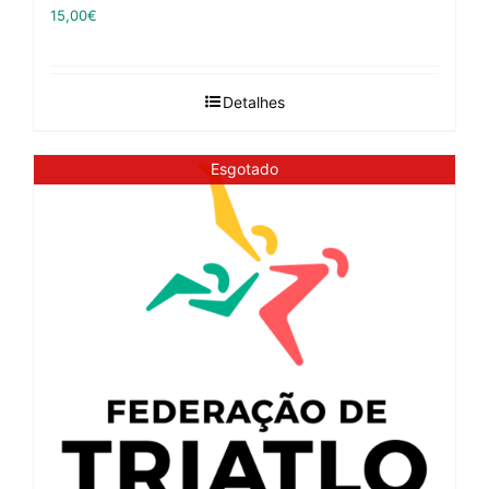
15,00
€
Detalhes
Esgotado