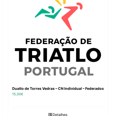
Duatlo de Torres Vedras – CN Individual – Federados
15,00
€
Detalhes