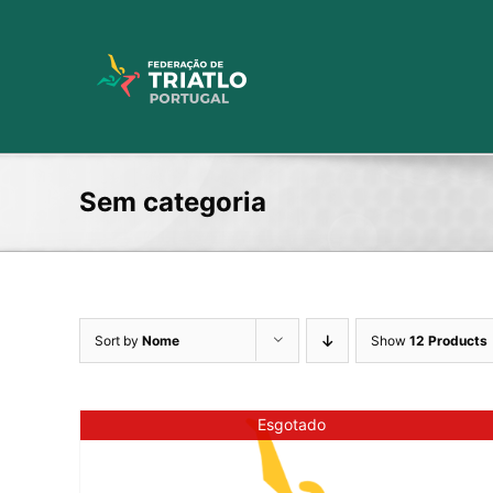
Skip
to
content
Sem categoria
Sort by
Nome
Show
12 Products
Esgotado