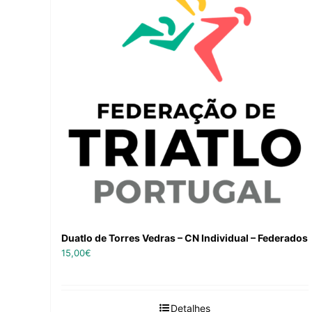
Duatlo de Torres Vedras – CN Individual – Federados
15,00
€
Detalhes