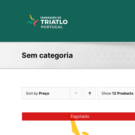
Skip
to
content
Sem categoria
Sort by
Preço
Show
12 Products
Esgotado