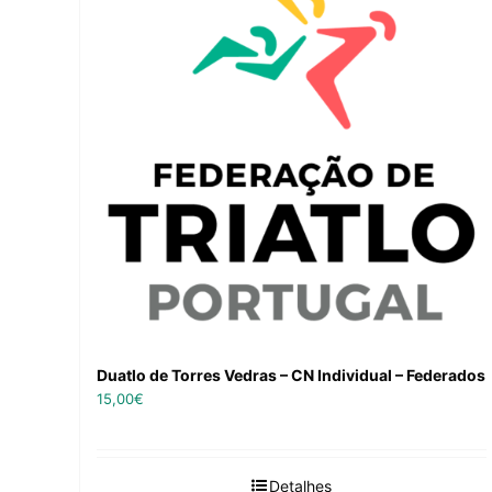
Duatlo de Torres Vedras – CN Individual – Federados
15,00
€
Detalhes