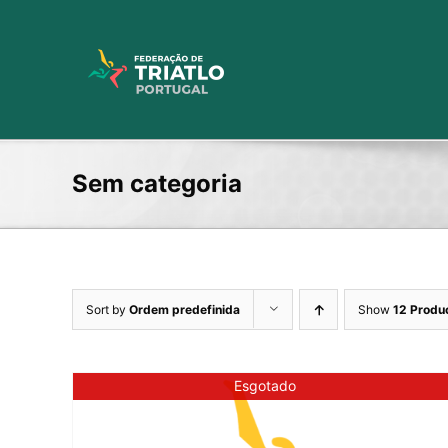
Skip
to
content
Sem categoria
Sort by
Ordem predefinida
Show
12 Produ
Esgotado