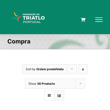
Skip
to
content
Compra
Sort by
Ordem predefinida
Show
36 Products