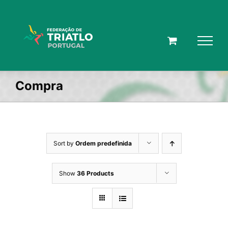
Skip
to
content
Compra
Sort by
Ordem predefinida
Show
36 Products