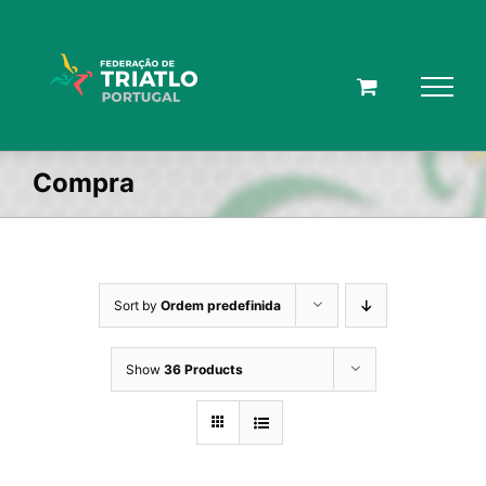
Skip
to
content
Compra
Sort by
Ordem predefinida
Show
36 Products