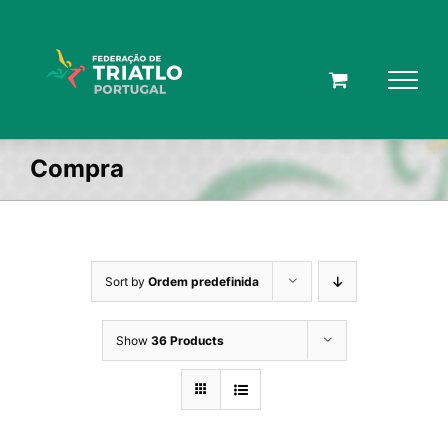
Skip
to
content
Compra
Sort by
Ordem predefinida
Show
36 Products