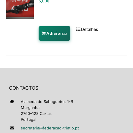
5,00
€
Detalhes
Adicionar
CONTACTOS
Alameda do Sabugueiro, 1-B
Murganhal
2760–128 Caxias
Portugal
secretaria@federacao-triatlo.pt