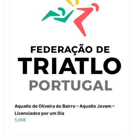
Aquatlo de Oliveira do Bairro – Aquatlo Jovem –
Licenciados por um Dia
5,00
€