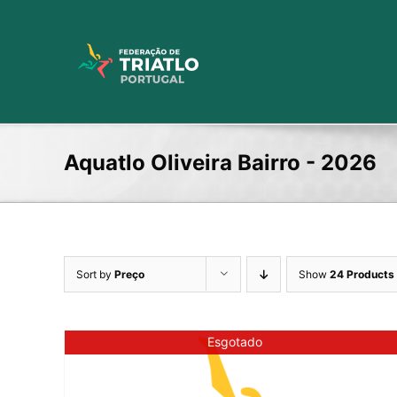
Skip
to
content
Aquatlo Oliveira Bairro - 2026
Sort by
Preço
Show
24 Products
Esgotado