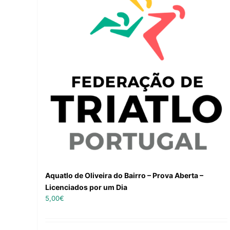
Aquatlo de Oliveira do Bairro – Prova Aberta –
Licenciados por um Dia
5,00
€