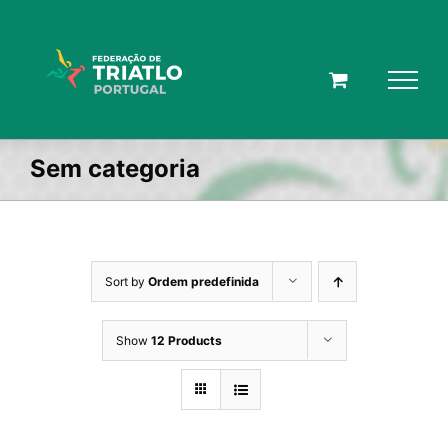
Skip
to
content
Sem categoria
Sort by
Ordem predefinida
Show
12 Products