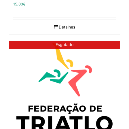
15,00
€
Detalhes
Esgotado