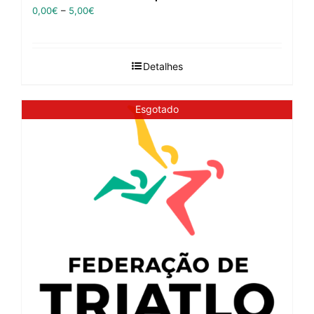
0,00
€
–
5,00
€
Detalhes
Esgotado