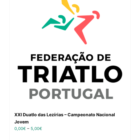
XXI Duatlo das Lezírias – Campeonato Nacional
Jovem
0,00
€
–
5,00
€