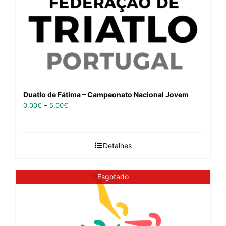
Duatlo de Fátima – Campeonato Nacional Jovem
0,00
€
–
5,00
€
Detalhes
Esgotado