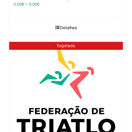
0,00
€
–
5,00
€
Detalhes
Esgotado