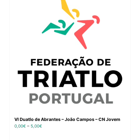
VI Duatlo de Abrantes – João Campos – CN Jovem
0,00
€
–
5,00
€