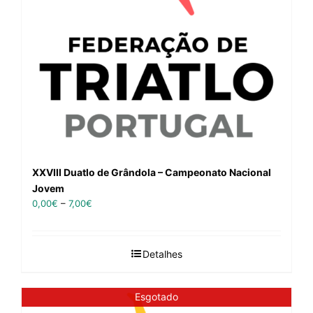
XXVIII Duatlo de Grândola – Campeonato Nacional
Jovem
0,00
€
–
7,00
€
Detalhes
Esgotado