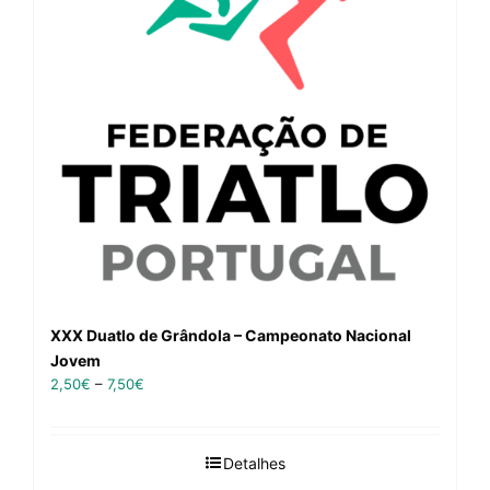
XXX Duatlo de Grândola – Campeonato Nacional
Jovem
2,50
€
–
7,50
€
Detalhes