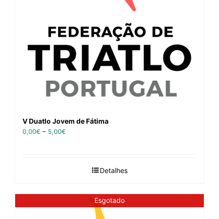
V Duatlo Jovem de Fátima
0,00
€
–
5,00
€
Detalhes
Esgotado