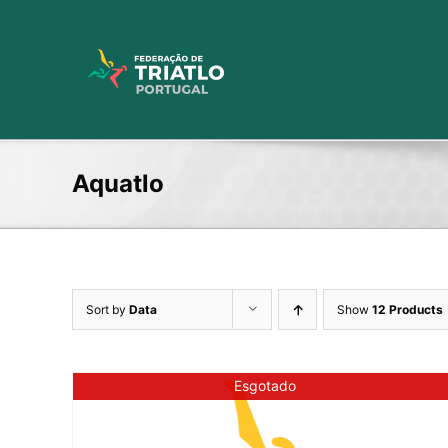
Skip
to
content
Aquatlo
Sort by
Data
Show
12 Products
Esgotado