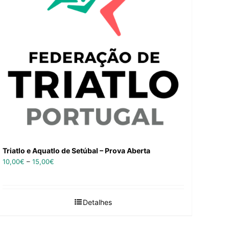
Triatlo e Aquatlo de Setúbal – Prova Aberta
10,00
€
–
15,00
€
Detalhes