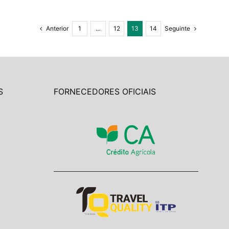
Anterior
1
…
12
13
14
Seguinte
S
FORNECEDORES OFICIAIS