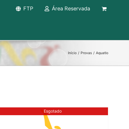
FTP
Área Reservada
Início
/
Provas
/
Aquatlo
Esgotado