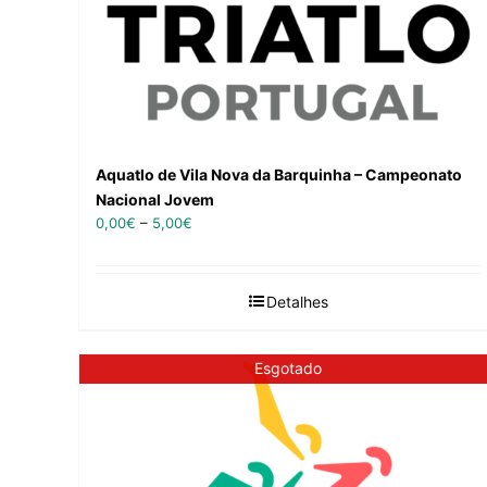
Aquatlo de Vila Nova da Barquinha – Campeonato
Nacional Jovem
0,00
€
–
5,00
€
Detalhes
Esgotado