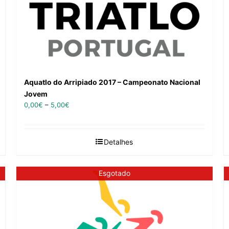
Aquatlo do Arripiado 2017 – Campeonato Nacional
Jovem
0,00
€
–
5,00
€
Detalhes
Esgotado