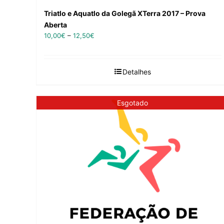
Triatlo e Aquatlo da Golegã XTerra 2017 – Prova
Aberta
10,00
€
–
12,50
€
Detalhes
Esgotado