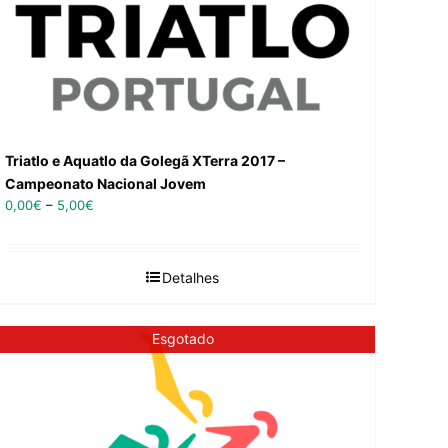
Triatlo e Aquatlo da Golegã XTerra 2017 –
Campeonato Nacional Jovem
0,00
€
–
5,00
€
Detalhes
Esgotado