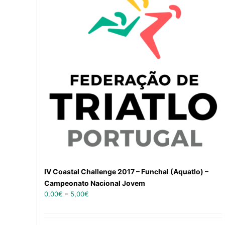
IV Coastal Challenge 2017 – Funchal (Aquatlo) –
Campeonato Nacional Jovem
0,00
€
–
5,00
€