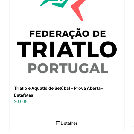
Triatlo e Aquatlo de Setúbal – Prova Aberta –
Estafetas
20,00
€
Detalhes