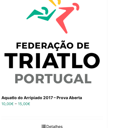
Aquatlo do Arripiado 2017 – Prova Aberta
10,00
€
–
15,00
€
Detalhes