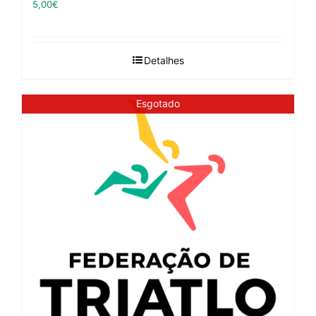
5,00
€
Detalhes
Esgotado