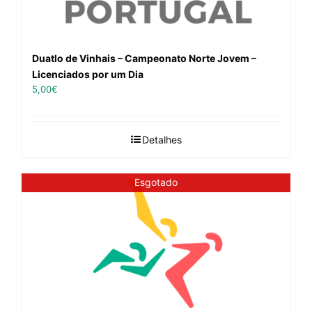
Duatlo de Vinhais – Campeonato Norte Jovem –
Licenciados por um Dia
5,00
€
Detalhes
Esgotado