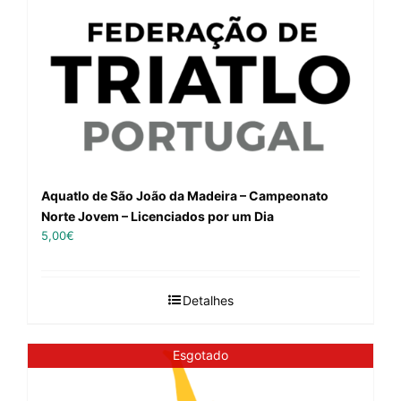
Aquatlo de São João da Madeira – Campeonato
Norte Jovem – Licenciados por um Dia
5,00
€
Detalhes
Esgotado