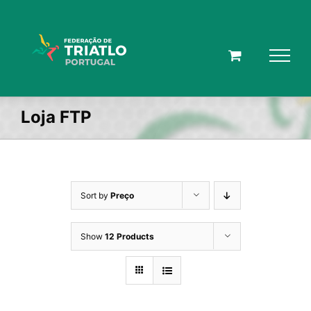
Skip
to
content
Loja FTP
Sort by
Preço
Show
12 Products