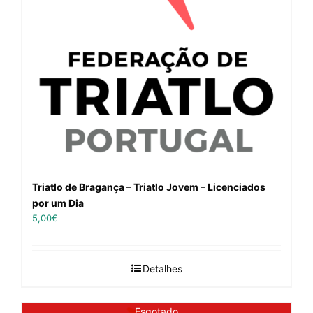
Triatlo de Bragança – Triatlo Jovem – Licenciados
por um Dia
5,00
€
Detalhes
Esgotado