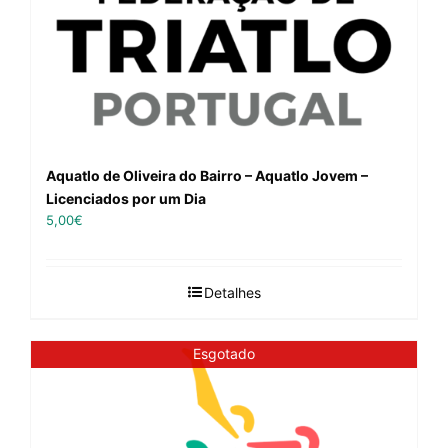
Aquatlo de Oliveira do Bairro – Aquatlo Jovem –
Licenciados por um Dia
5,00
€
Detalhes
Esgotado