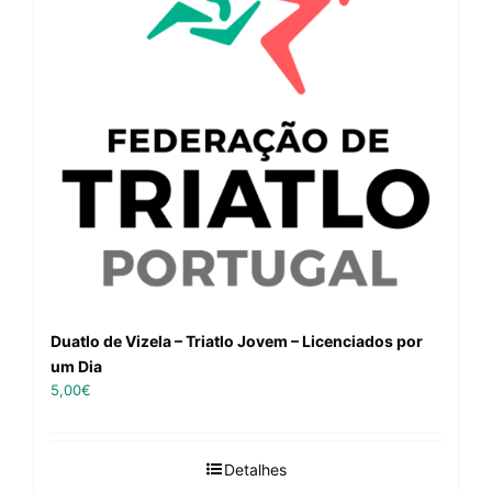
Duatlo de Vizela – Triatlo Jovem – Licenciados por
um Dia
5,00
€
Detalhes