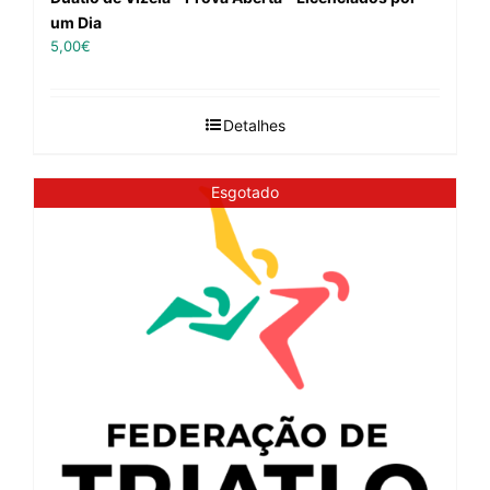
um Dia
5,00
€
Detalhes
Esgotado