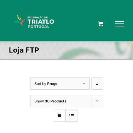
Skip
to
content
Loja FTP
Sort by
Preço
Show
36 Products