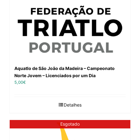
Aquatlo de São João da Madeira – Campeonato
Norte Jovem – Licenciados por um Dia
5,00
€
Detalhes
Esgotado