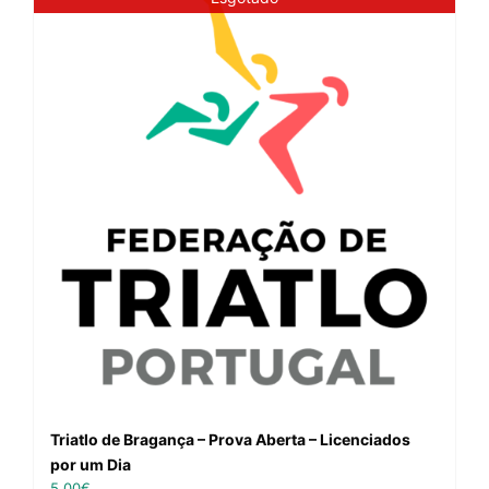
Triatlo de Bragança – Prova Aberta – Licenciados
por um Dia
5,00
€