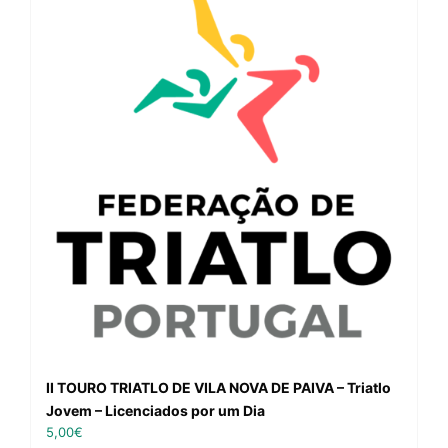
II TOURO TRIATLO DE VILA NOVA DE PAIVA – Triatlo
Jovem – Licenciados por um Dia
5,00
€