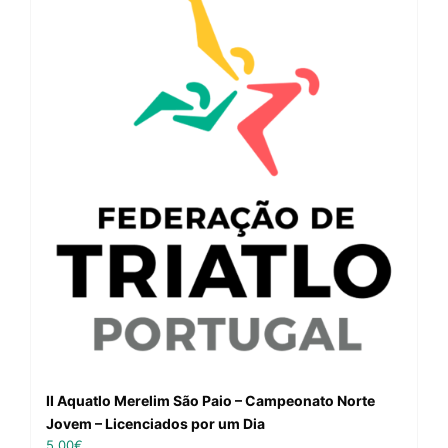
II Aquatlo Merelim São Paio – Campeonato Norte
Jovem – Licenciados por um Dia
5,00
€