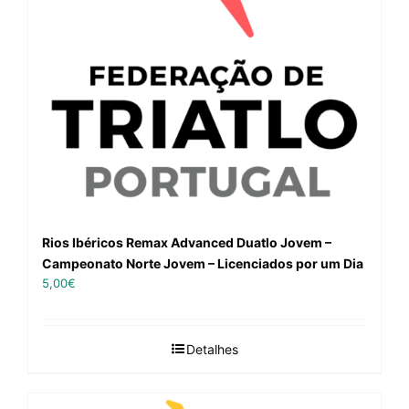
Rios Ibéricos Remax Advanced Duatlo Jovem –
Campeonato Norte Jovem – Licenciados por um Dia
5,00
€
Detalhes