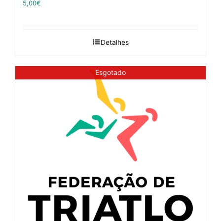
5,00
€
Detalhes
Esgotado