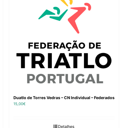
Duatlo de Torres Vedras – CN Individual – Federados
15,00
€
Detalhes