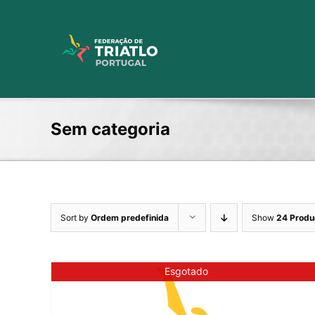
Skip
to
content
Sem categoria
Sort by
Ordem predefinida
Show
24 Produ
Esgotado