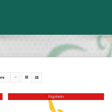
cts
Esgotado