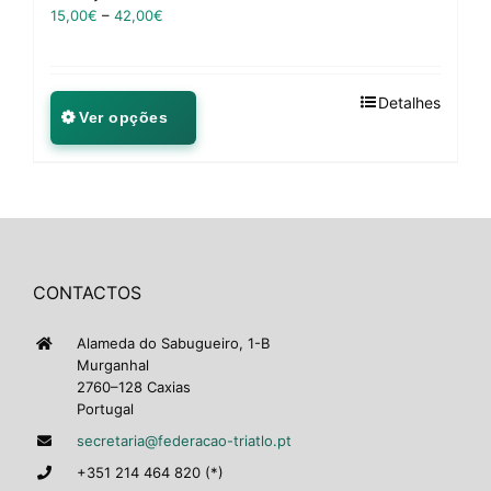
15,00
€
–
42,00
€
Detalhes
Ver opções
CONTACTOS
Alameda do Sabugueiro, 1-B
Murganhal
2760–128 Caxias
Portugal
secretaria@federacao-triatlo.pt
+351 214 464 820 (*)