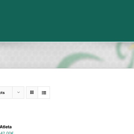
cts
Atleta
–
42,00
€