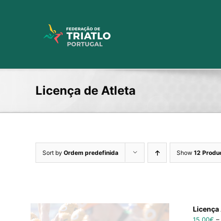
Skip
to
content
Licença de Atleta
Sort by
Ordem predefinida
Show
12 Produ
Licença 
15,00
€