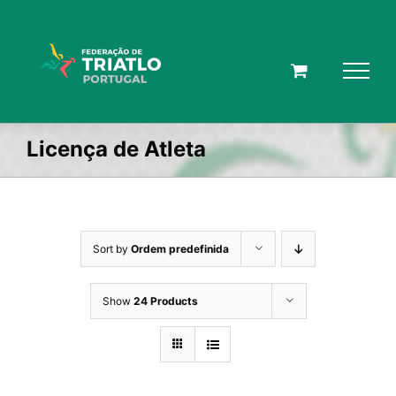
Skip
to
content
Licença de Atleta
Sort by
Ordem predefinida
Show
24 Products