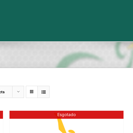
cts
Esgotado