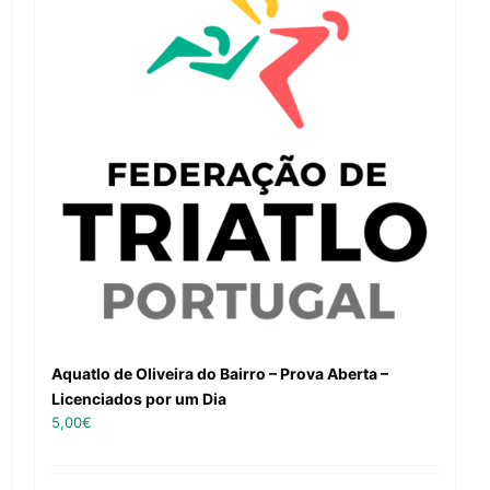
Aquatlo de Oliveira do Bairro – Prova Aberta –
Licenciados por um Dia
5,00
€