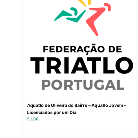
Aquatlo de Oliveira do Bairro – Aquatlo Jovem –
Licenciados por um Dia
5,00
€