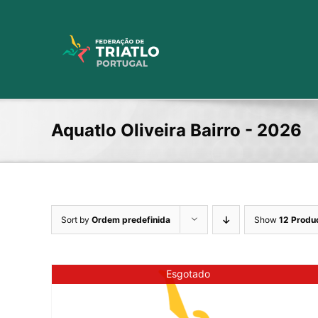
Skip
to
content
Aquatlo Oliveira Bairro - 2026
Sort by
Ordem predefinida
Show
12 Produ
Esgotado