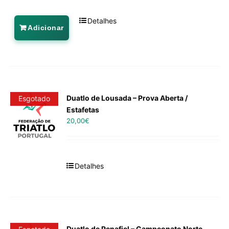
Detalhes
Adicionar
Duatlo de Lousada – Prova Aberta /
Esgotado
Estafetas
20,00
€
Detalhes
Duatlo de Penafiel – Campeonato Norte