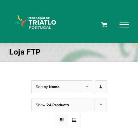
Skip
to
content
Loja FTP
Sort by
Nome
Show
24 Products