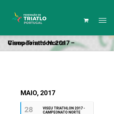
Skip
to
content
Viseu Triathlon 2017 – Campeonato Norte
MAIO, 2017
28
VISEU TRIATHLON 2017 -
CAMPEONATO NORTE