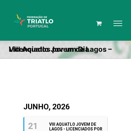
Skip
to
content
VIII Aquatlo Jovem de Lagos – Licenciados por um Dia
JUNHO, 2026
21
VIII AQUATLO JOVEM DE
LAGOS - LICENCIADOS POR