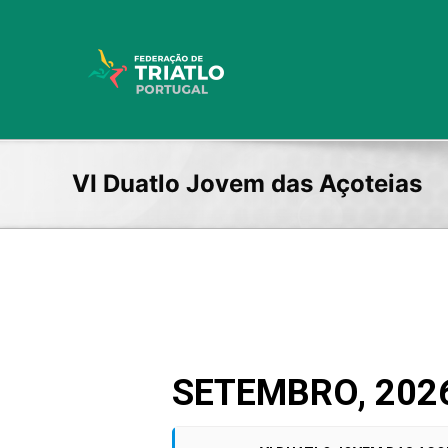
Skip
to
content
VI Duatlo Jovem das Açoteias
SETEMBRO, 202