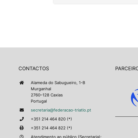
CONTACTOS
PARCEIRO
Alameda do Sabugueiro, 1-B
Murganhal
2760–128 Caxias
Portugal
secretaria@federacao-triatlo.pt
+351 214 464 820 (*)
+351 214 464 822 (*)
Atendimento ao público (Secretaria):