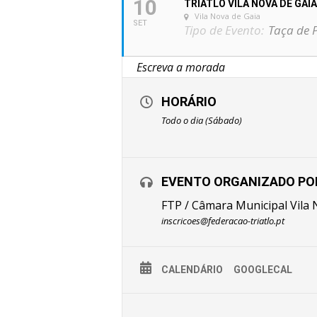
10
TRIATLO VILA NOVA DE GAIA
Vila Nova de Gaia
SET
Tipo de Evento:
Taça de P
HORÁRIO
Todo o dia (Sábado)
EVENTO ORGANIZADO PO
FTP / Câmara Municipal Vila 
inscricoes@federacao-triatlo.pt
CALENDÁRIO
GOOGLECAL