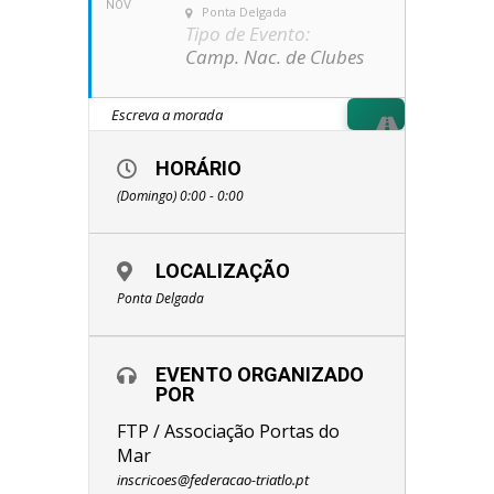
NOV
Ponta Delgada
Tipo de Evento:
Camp. Nac. de Clubes
HORÁRIO
(Domingo) 0:00 - 0:00
LOCALIZAÇÃO
Ponta Delgada
EVENTO ORGANIZADO
POR
FTP / Associação Portas do
Mar
inscricoes@federacao-triatlo.pt