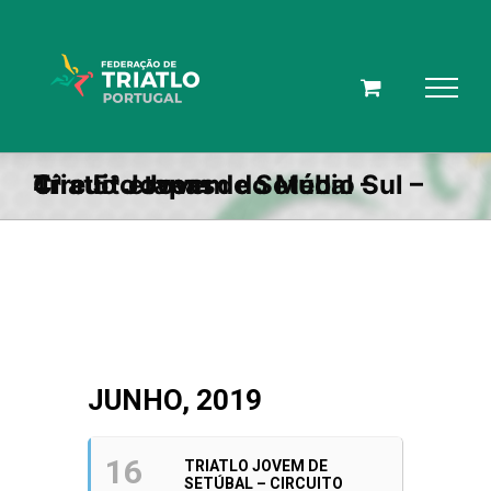
Skip
to
content
Triatlo Jovem de Setúbal – Circuito Jovem do Médio Sul – 4ª e 5ª etapas
JUNHO, 2019
16
TRIATLO JOVEM DE
SETÚBAL – CIRCUITO