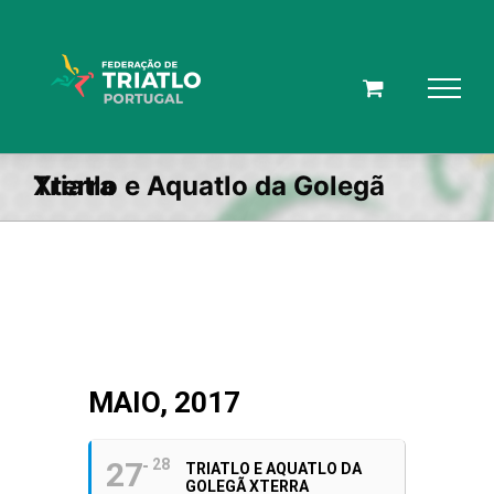
Skip
to
content
Triatlo e Aquatlo da Golegã Xterra
MAIO, 2017
27
28
TRIATLO E AQUATLO DA
GOLEGÃ XTERRA