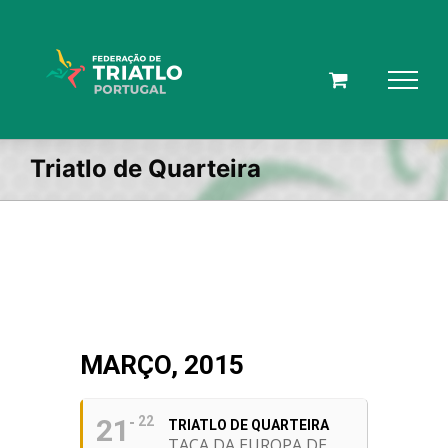
Skip
to
content
Triatlo de Quarteira
MARÇO, 2015
21
22
TRIATLO DE QUARTEIRA
TAÇA DA EUROPA DE