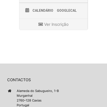
CALENDÁRIO
GOOGLECAL
Ver Inscrição
CONTACTOS
Alameda do Sabugueiro, 1-B
Murganhal
2760–128 Caxias
Portugal