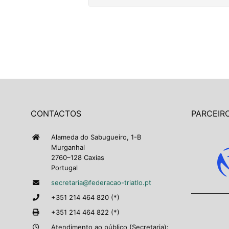
CONTACTOS
PARCEIRO
Alameda do Sabugueiro, 1-B
Murganhal
2760–128 Caxias
Portugal
secretaria@federacao-triatlo.pt
+351 214 464 820 (*)
+351 214 464 822 (*)
Atendimento ao público (Secretaria):