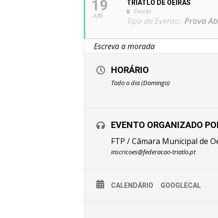
19
TRIATLO DE OEIRAS
Oeiras
JUN
Tipo de Evento:
Prova Ab
HORÁRIO
Todo o dia (Domingo)
EVENTO ORGANIZADO PO
FTP / Câmara Municipal de O
inscricoes@federacao-triatlo.pt
CALENDÁRIO
GOOGLECAL