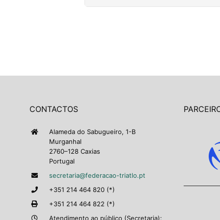
CONTACTOS
PARCEIRO
Alameda do Sabugueiro, 1-B
Murganhal
2760–128 Caxias
Portugal
secretaria@federacao-triatlo.pt
+351 214 464 820 (*)
+351 214 464 822 (*)
Atendimento ao público (Secretaria):