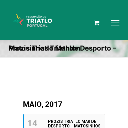
Skip
to
content
Prozis Triatlo Mar de Desporto – Matosinhos Triathlon
MAIO, 2017
14
PROZIS TRIATLO MAR DE
DESPORTO – MATOSINHOS