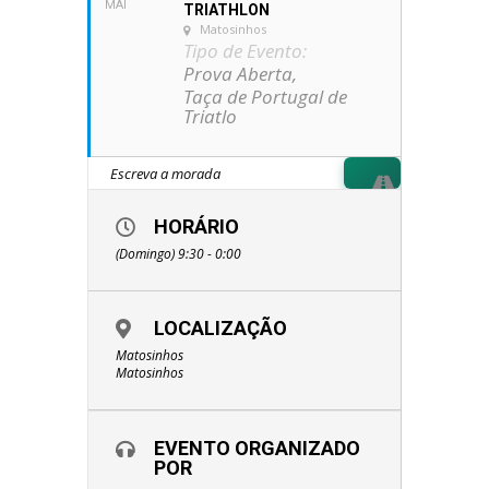
MAI
TRIATHLON
Matosinhos
Tipo de Evento:
Prova Aberta,
Taça de Portugal de
Triatlo
HORÁRIO
(Domingo) 9:30 - 0:00
LOCALIZAÇÃO
Matosinhos
Matosinhos
EVENTO ORGANIZADO
POR