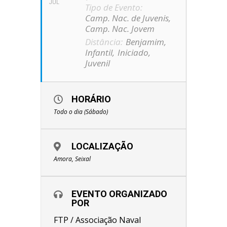
JUL
Tipo de Evento:
Camp. Nac. de Juvenis,
Camp. Nac. Jovem
Distância:
Benjamim,
Infantil,
Iniciado,
Juvenil
HORÁRIO
Todo o dia (Sábado)
LOCALIZAÇÃO
Amora, Seixal
EVENTO ORGANIZADO
POR
FTP / Associação Naval