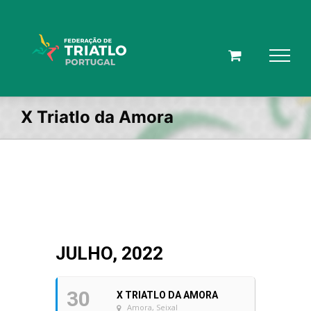
Skip
to
content
X Triatlo da Amora
JULHO, 2022
30
X TRIATLO DA AMORA
Amora, Seixal