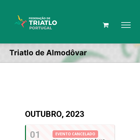
Skip
to
content
Triatlo de Almodôvar
OUTUBRO, 2023
01
EVENTO CANCELADO