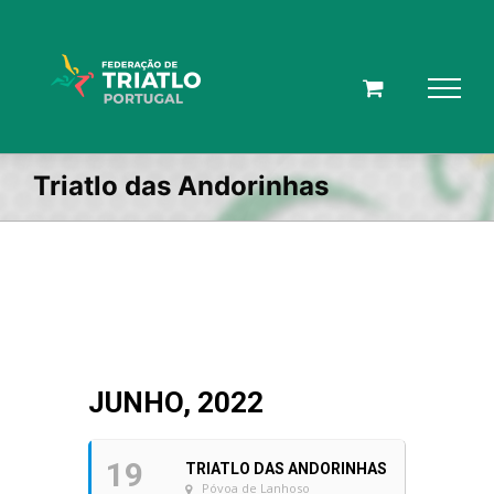
Skip
to
content
Triatlo das Andorinhas
JUNHO, 2022
19
TRIATLO DAS ANDORINHAS
Póvoa de Lanhoso