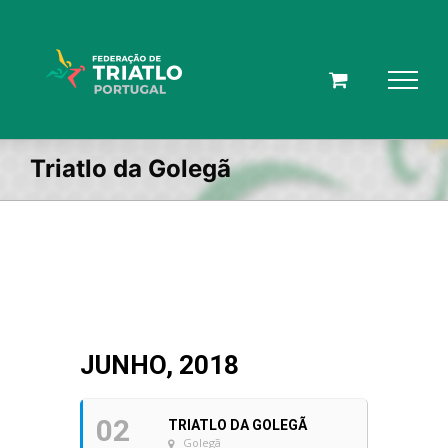
Skip
to
content
Triatlo da Golegã
JUNHO, 2018
02
TRIATLO DA GOLEGÃ
Golegã