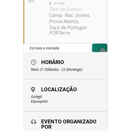
MAI
Golegã
Tipo de Evento:
Camp. Nac. Jovem,
Prova Aberta,
Taça de Portugal
PORTerra
HORÁRIO
Maio 21 (Sábado) - 22 (Domingo)
LOCALIZAÇÃO
Golegã
Equuspólis
EVENTO ORGANIZADO
POR