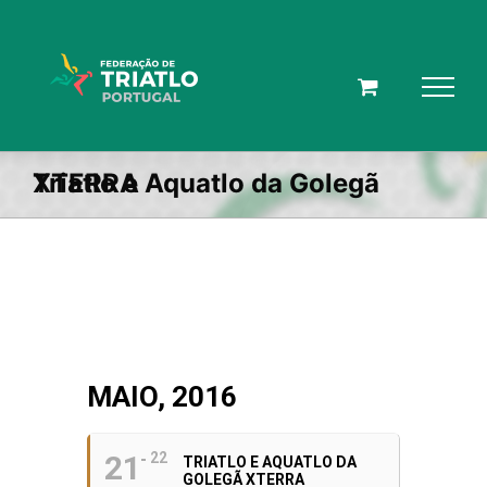
Skip
to
content
Triatlo e Aquatlo da Golegã XTERRA
MAIO, 2016
21
22
TRIATLO E AQUATLO DA
GOLEGÃ XTERRA