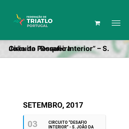
Skip
to
content
Circuito “Desafio Interior” – S. João da Pesqueira
SETEMBRO, 2017
03
CIRCUITO “DESAFIO
INTERIOR” - S. JOÃO DA