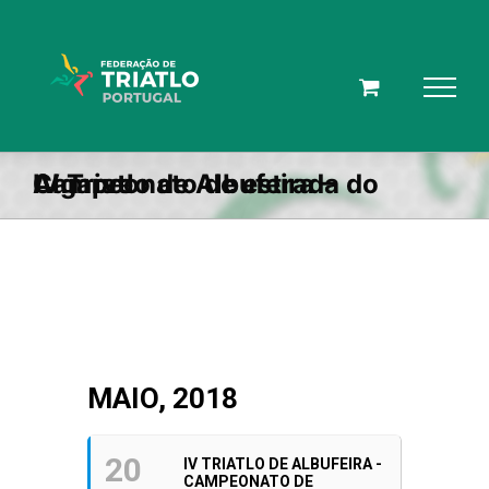
Skip
to
content
IV Triatlo de Albufeira – Campeonato de estrada do Algarve
MAIO, 2018
20
IV TRIATLO DE ALBUFEIRA -
CAMPEONATO DE