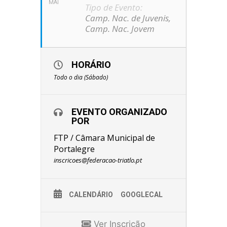
MAI
Tipo de Evento:
Camp. Nac. de Juvenis,
Camp. Nac. Jovem
HORÁRIO
Todo o dia (Sábado)
EVENTO ORGANIZADO
POR
FTP / Câmara Municipal de
Portalegre
inscricoes@federacao-triatlo.pt
CALENDÁRIO
GOOGLECAL
Ver Inscrição