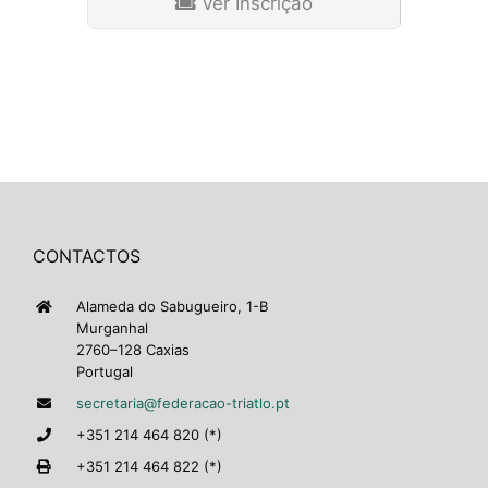
Ver Inscrição
CONTACTOS
Alameda do Sabugueiro, 1-B
Murganhal
2760–128 Caxias
Portugal
secretaria@federacao-triatlo.pt
+351 214 464 820 (*)
+351 214 464 822 (*)