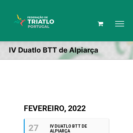
Skip
to
content
IV Duatlo BTT de Alpiarça
FEVEREIRO, 2022
27
IV DUATLO BTT DE
ALPIARÇA