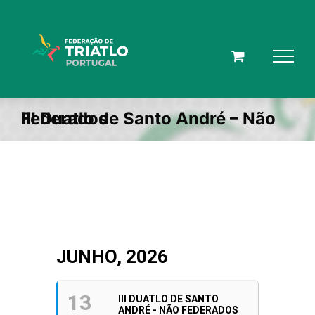
Skip
to
content
III Duatlo de Santo André – Não Federados
JUNHO, 2026
13
III DUATLO DE SANTO
ANDRÉ - NÃO FEDERADOS