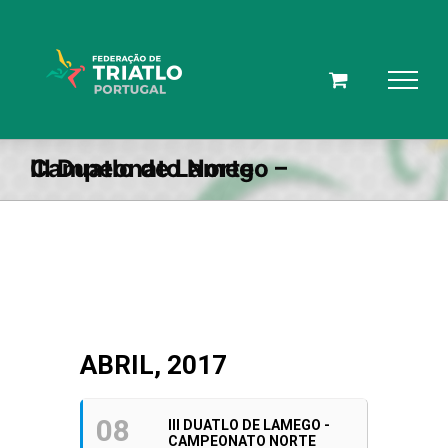
Skip
to
content
III Duatlo de Lamego – Campeonato Norte
ABRIL, 2017
08
III DUATLO DE LAMEGO -
CAMPEONATO NORTE