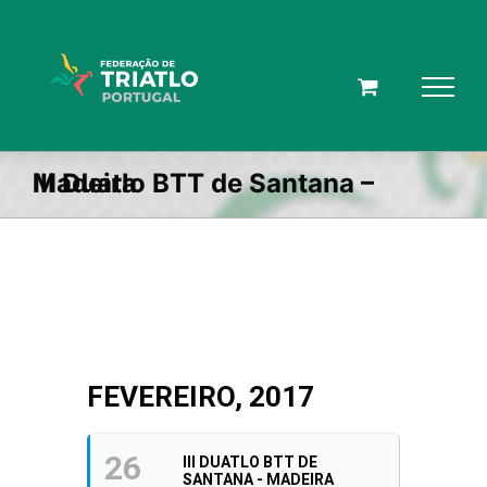
Skip
to
content
III Duatlo BTT de Santana – Madeira
FEVEREIRO, 2017
26
III DUATLO BTT DE
SANTANA - MADEIRA