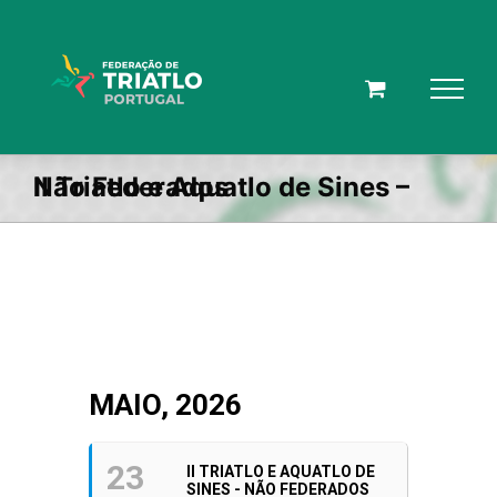
Skip
to
content
II Triatlo e Aquatlo de Sines – Não Federados
MAIO, 2026
23
II TRIATLO E AQUATLO DE
SINES - NÃO FEDERADOS