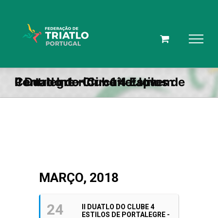
Skip
to
content
II Duatlo do Clube 4 Estilos de Portalegre – Circuito Jovem Centro Interior – 1ª etapa
MARÇO, 2018
24
II DUATLO DO CLUBE 4
ESTILOS DE PORTALEGRE -