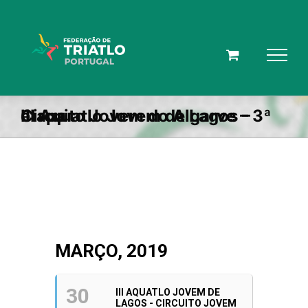
Skip
to
content
III Aquatlo Jovem de Lagos – Circuito Jovem do Algarve – 3ª etapa
MARÇO, 2019
30
III AQUATLO JOVEM DE
LAGOS - CIRCUITO JOVEM