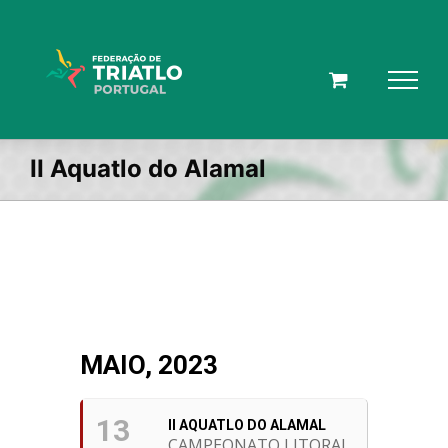
Skip
to
content
II Aquatlo do Alamal
MAIO, 2023
13
II AQUATLO DO ALAMAL
CAMPEONATO LITORAL