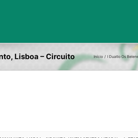
Início
/
I Duatlo Os Belen