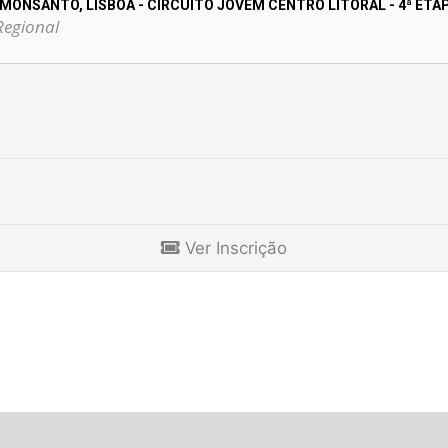
 MONSANTO, LISBOA - CIRCUITO JOVEM CENTRO LITORAL - 4ª ETA
Regional
Ver Inscrição