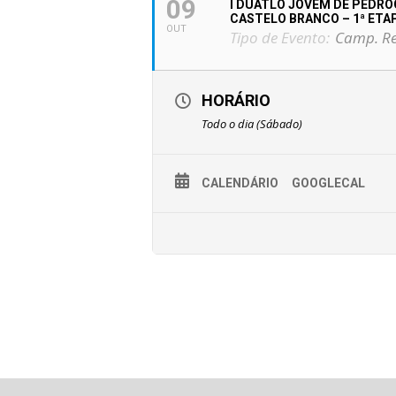
09
I DUATLO JOVEM DE PEDRÓ
CASTELO BRANCO – 1ª ETA
OUT
Tipo de Evento:
Camp. Re
HORÁRIO
Todo o dia (Sábado)
CALENDÁRIO
GOOGLECAL