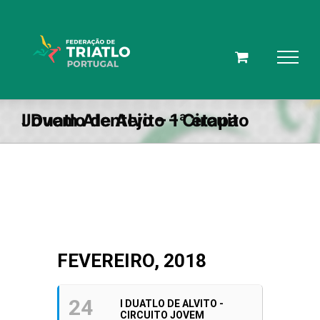
Skip
to
content
I Duatlo de Alvito – Circuito Jovem Alentejo – 1ª etapa
FEVEREIRO, 2018
24
I DUATLO DE ALVITO -
CIRCUITO JOVEM